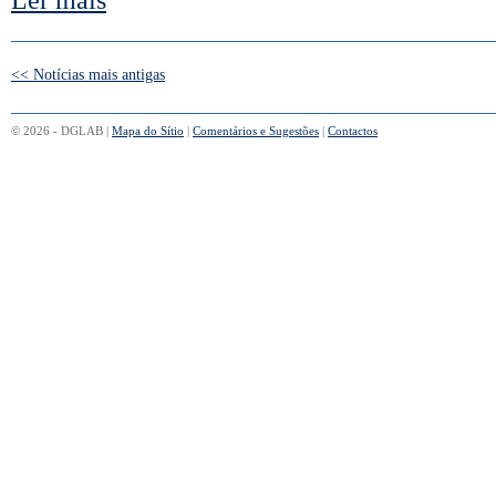
Ler mais
<< Notícias mais antigas
© 2026 - DGLAB |
Mapa do Sítio
|
Comentários e Sugestões
|
Contactos