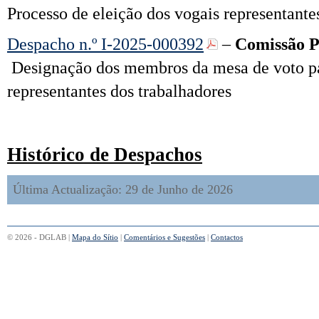
Processo de eleição dos vogais representante
Despacho n.º I-2025-000392
–
Comissão P
Designação dos membros da mesa de voto par
representantes dos trabalhadores
Histórico de Despachos
Última Actualização: 29 de Junho de 2026
© 2026 - DGLAB |
Mapa do Sítio
|
Comentários e Sugestões
|
Contactos