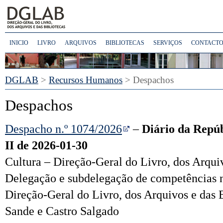
INICIO
LIVRO
ARQUIVOS
BIBLIOTECAS
SERVIÇOS
CONTACTO
DGLAB
>
Recursos Humanos
> Despachos
Despachos
Despacho n.º 1074/2026
–
Diário da Repúb
II de 2026-01-30
Cultura – Direção-Geral do Livro, dos Ar
qui
Delegação e subdelegação de competências n
Direção-Geral do Livro, dos Ar
qui
vos e das 
Sande e Castro Salgado