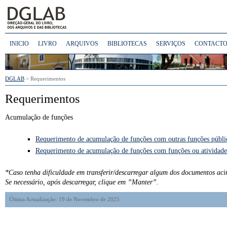
INICIO
LIVRO
ARQUIVOS
BIBLIOTECAS
SERVIÇOS
CONTACTO
DGLAB
> Requerimentos
Requerimentos
Acumulação de funções
Requerimento de acumulação de funções com outras funções públi
Requerimento de acumulação de funções com funções ou atividade
*Caso tenha dificuldade em transferir/descarregar algum dos documentos aci
Se necessário, após descarregar, clique em ”Manter”.
Última Actualização: 19 de Novembro de 2025