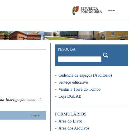
PESQUISA
Cedência de espaços (Auditório)
Serviço educativo
Visitar a Torre do Tombo
Loja DGLAB
rdar link/ligação como…”.
FORMULÁRIOS
|
Imprimir
Área do Livro
Área dos Arquivos