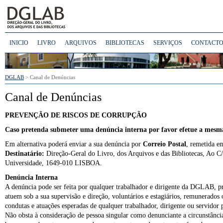
INICIO
LIVRO
ARQUIVOS
BIBLIOTECAS
SERVIÇOS
CONTACTO
DGLAB
> Canal de Denúncias
Canal de Denúncias
PREVENÇÃO DE RISCOS DE CORRUPÇÃO
Caso pretenda submeter uma denúncia interna por favor efetue a mesma
Em alternativa poderá enviar a sua denúncia por
Correio Postal
, remetida e
Destinatário:
Direção-Geral do Livro, dos Arquivos e das Bibliotecas, Ao 
Universidade, 1649-010 LISBOA.
Denúncia Interna
A denúncia pode ser feita por qualquer trabalhador e dirigente da DGLAB, pr
atuem sob a sua supervisão e direção, voluntários e estagiários, remunerado
condutas e atuações esperadas de qualquer trabalhador, dirigente ou servido
Não obsta à consideração de pessoa singular como denunciante a circunstânci