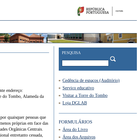
PESQUISA
Cedência de espaços (Auditório)
Serviço educativo
nte endereço:
Visitar a Torre do Tombo
rre do Tombo, Alameda da
Loja DGLAB
 por quaisquer pessoas que
FORMULÁRIOS
 menos próprias em face das
ades Orgânicas Centrais.
Área do Livro
onal entretanto cessada,
Área dos Arquivos