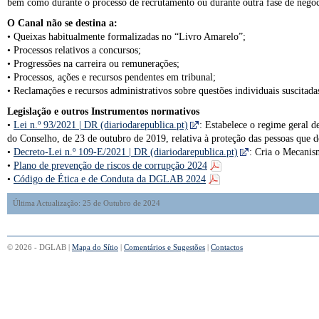
bem como durante o processo de recrutamento ou durante outra fase de negocia
O Canal não se destina a:
• Queixas habitualmente formalizadas no “Livro Amarelo”;
• Processos relativos a concursos;
• Progressões na carreira ou remunerações;
• Processos, ações e recursos pendentes em tribunal;
• Reclamações e recursos administrativos sobre questões individuais suscita
Legislação e outros Instrumentos normativos
•
Lei n.º 93/2021 | DR (diariodarepublica.pt)
: Estabelece o regime geral 
do Conselho, de 23 de outubro de 2019, relativa à proteção das pessoas que 
•
Decreto-Lei n.º 109-E/2021 | DR (diariodarepublica.pt)
: Cria o Mecanis
•
Plano de prevenção de riscos de corrupção 2024
•
Código de Ética e de Conduta da DGLAB 2024
Última Actualização: 25 de Outubro de 2024
© 2026 - DGLAB |
Mapa do Sítio
|
Comentários e Sugestões
|
Contactos