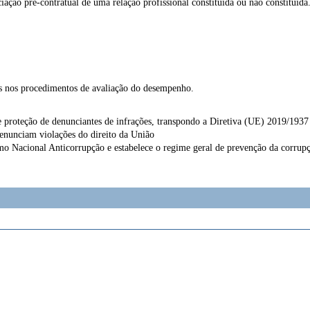
ção pré-contratual de uma relação profissional constituída ou não constituída
das nos procedimentos de avaliação do desempenho.
de proteção de denunciantes de infrações, transpondo a Diretiva (UE) 2019/193
denunciam violações do direito da União
mo Nacional Anticorrupção e estabelece o regime geral de prevenção da corrup