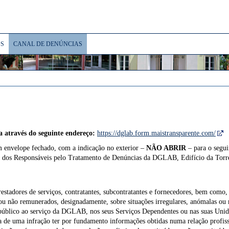
S
CANAL DE DENÚNCIAS
 através do seguinte endereço:
https://dglab.form.maistransparente.com/
m envelope fechado, com a indicação no exterior –
NÃO ABRIR
– para o segui
C/ dos Responsáveis pelo Tratamento de Denúncias da DGLAB, Edifício da To
estadores de serviços, contratantes, subcontratantes e fornecedores, bem como,
s ou não remunerados, designadamente, sobre situações irregulares, anómalas ou
r público ao serviço da DGLAB, nos seus Serviços Dependentes ou nas suas Unid
a de uma infração ter por fundamento informações obtidas numa relação profissi