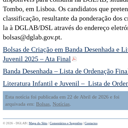
Tombo, em Lisboa. Os candidatos que prete
classificação, resultante da ponderação dos cr
la à DGLAB/DSL através do endereço eletró
bolsas@dglab.gov.pt.
Bolsas de Criação em Banda Desenhada e Lite
Juvenil 2025 – Ata Final
Banda Desenhada – Lista de Ordenação Fina
Literatura Infantil e Juvenil – Lista de Orde
Esta notícia foi publicada em 22 de Abril de 2026 e foi
arquivada em:
Bolsas
,
Notícias
.
© 2026 - DGLAB |
Mapa do Sítio
|
Comentários e Sugestões
|
Contactos