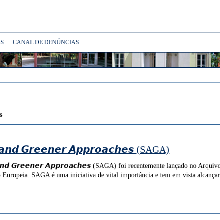
S
CANAL DE DENÚNCIAS
s
𝙖𝙣𝙙 𝙂𝙧𝙚𝙚𝙣𝙚𝙧 𝘼𝙥𝙥𝙧𝙤𝙖𝙘𝙝𝙚𝙨 (SAGA)
 𝙖𝙣𝙙 𝙂𝙧𝙚𝙚𝙣𝙚𝙧 𝘼𝙥𝙥𝙧𝙤𝙖𝙘𝙝𝙚𝙨 (SAGA) foi recentemente lançado no Arqu
Europeia. SAGA é uma iniciativa de vital importância e tem em vista alcançar 