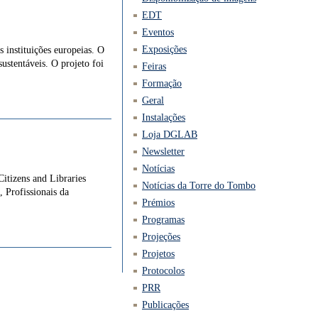
EDT
Eventos
Exposições
instituições europeias. O
sustentáveis. O projeto foi
Feiras
Formação
Geral
Instalações
Loja DGLAB
Newsletter
Notícias
itizens and Libraries
Notícias da Torre do Tombo
 Profissionais da
Prémios
Programas
Projeções
Projetos
Protocolos
PRR
Publicações