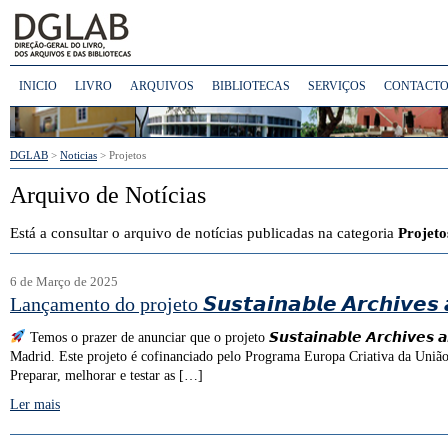
INICIO
LIVRO
ARQUIVOS
BIBLIOTECAS
SERVIÇOS
CONTACTO
DGLAB
>
Noticias
>
Projetos
Arquivo de Notícias
Está a consultar o arquivo de notícias publicadas na categoria
Projeto
6 de Março de 2025
Lançamento do projeto 𝙎𝙪𝙨𝙩𝙖𝙞𝙣𝙖𝙗𝙡𝙚 𝘼𝙧𝙘𝙝𝙞𝙫𝙚𝙨 
Temos o prazer de anunciar que o projeto 𝙎𝙪𝙨𝙩𝙖𝙞𝙣𝙖𝙗𝙡𝙚 𝘼𝙧𝙘𝙝𝙞𝙫𝙚
Madrid. Este projeto é cofinanciado pelo Programa Europa Criativa da União 
Preparar, melhorar e testar as […]
Ler mais