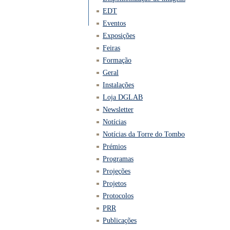
EDT
Eventos
Exposições
Feiras
Formação
Geral
Instalações
Loja DGLAB
Newsletter
Notícias
Notícias da Torre do Tombo
Prémios
Programas
Projeções
Projetos
Protocolos
PRR
Publicações