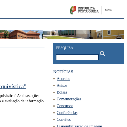
PESQUISA
NOTÍCIAS
Acordos
rquivística”
Avisos
Bolsas
uivística” As duas ações
Comemorações
o e avaliação da informação
Concursos
Conferências
Convites
Disponibilização de imagens