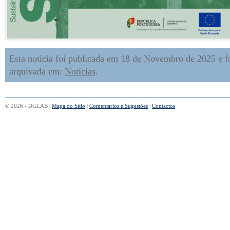
Esta notícia foi publicada em 18 de Novembro de 2025 e f
arquivada em:
Notícias
.
© 2026 - DGLAB |
Mapa do Sítio
|
Comentários e Sugestões
|
Contactos