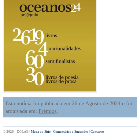
Esta notícia foi publicada em 26 de Agosto de 2024 e foi
arquivada em:
Prémios
.
© 2026 - DGLAB |
Mapa do Sítio
|
Comentários e Sugestões
|
Contactos