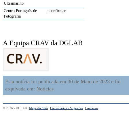
Ultramarino
Centro Português de
a confirmar
Fotografia
A Equipa CRAV da DGLAB
Esta notícia foi publicada em 30 de Maio de 2023 e foi
arquivada em:
Notícias
.
© 2026 - DGLAB |
Mapa do Sítio
|
Comentários e Sugestões
|
Contactos