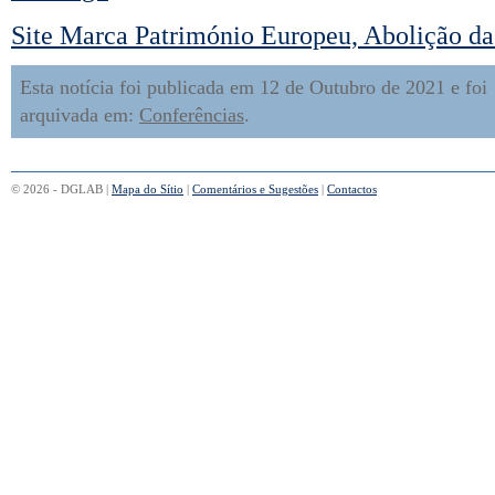
Site Marca Património Europeu, Abolição da
Esta notícia foi publicada em 12 de Outubro de 2021 e foi
arquivada em:
Conferências
.
© 2026 - DGLAB |
Mapa do Sítio
|
Comentários e Sugestões
|
Contactos