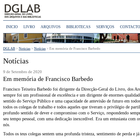
INICIO
LIVRO
ARQUIVOS
BIBLIOTECAS
SERVIÇOS
CONTACTO
DGLAB
>
Noticias
>
Notícias
> Em memória de Francisco Barbedo
Notícias
9 de Setembro de 2020
Em memória de Francisco Barbedo
Francisco Teixeira Barbedo foi dirigente da Direcção-Geral do Livro, dos Ar
sempre foi um profissional de excelência e um dirigente de enormes qualid
sentido do Serviço Público e uma capacidade de antevisão de futuro em todo
todos os colegas de trabalho e todos aqueles que tiveram o privilégio de pa
profundo sentido de dever e compromisso com o Serviço, respondendo sempre 
seu tempo pessoal, com uma dedicação inexcedível. Era um entusiasta com o
nós.
Todos os teus colegas sentem uma profunda tristeza, sentimento de perda e já 