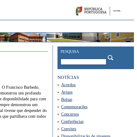
PESQUISA
NOTÍCIAS
Acordos
o. O Francisco Barbedo,
Avisos
 demonstrou um profundo
e disponibilidade para com
Bolsas
. Sempre demonstrou um
Comemorações
al tivesse que despender do
Concursos
s que partilhava com todos
Conferências
Convites
Disponibilização de imagens