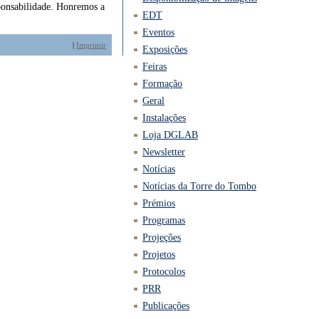
sponsabilidade. Honremos a
EDT
Eventos
|
Imprimir
Exposições
Feiras
Formação
Geral
Instalações
Loja DGLAB
Newsletter
Notícias
Notícias da Torre do Tombo
Prémios
Programas
Projeções
Projetos
Protocolos
PRR
Publicações