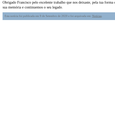
Obrigado Francisco pelo excelente trabalho que nos deixaste, pela tua forma 
sua memória e continuemos o seu legado.
Esta notícia foi publicada em 9 de Setembro de 2020 e foi arquivada em:
Notícias
.