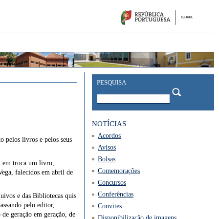
PESQUISA
NOTÍCIAS
Acordos
pelos livros e pelos seus
Avisos
Bolsas
m em troca um livro,
Comemorações
ega, falecidos em abril de
Concursos
Conferências
uivos e das Bibliotecas quis
assando pelo editor,
Convites
do de geração em geração, de
Disponibilização de imagens