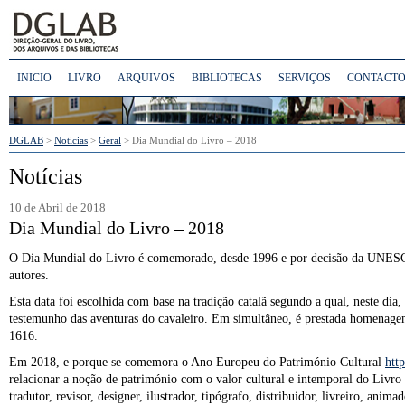
INICIO
LIVRO
ARQUIVOS
BIBLIOTECAS
SERVIÇOS
CONTACTO
DGLAB
>
Noticias
>
Geral
> Dia Mundial do Livro – 2018
Notícias
10 de Abril de 2018
Dia Mundial do Livro – 2018
O Dia Mundial do Livro é comemorado, desde 1996 e por decisão da UNESCO, a
autores.​
Esta data foi escolhida com base na tradição catalã segundo a qual, neste d
testemunho das aventuras do cavaleiro. Em simultâneo, é prestada homenagem 
1616.
Em 2018, e porque se comemora o Ano Europeu do Património Cultural
htt
relacionar a noção de património com o valor cultural e intemporal do Livro e
tradutor, revisor, designer, ilustrador, tipógrafo, distribuidor, livreiro, ani