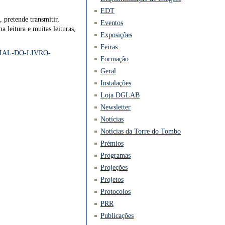
EDT
pretende transmitir,
Eventos
 leitura e muitas leituras,
Exposições
Feiras
UNDIAL-DO-LIVRO-
Formação
Geral
Instalações
Loja DGLAB
Newsletter
Notícias
Notícias da Torre do Tombo
Prémios
Programas
Projeções
Projetos
Protocolos
PRR
Publicações