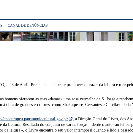
S
CANAL DE DENÚNCIAS
 23 de Abril. Pretende anualmente promover o prazer da leitura e o respeito 
ia, os homens oferecem às suas «damas» uma rosa vermelha de S. Jorge e recebe
à obra de grandes escritores, como Shakespeare, Cervantes e Garcilaso de la V
p://anoeuropeu.patrimoniocultural.gov.pt/
, a Direção-Geral do Livro, dos Arq
 da Leitura. Resultado do conjunto de várias forças – desde o autor ao leitor, p
mador da leitura -, o Livro encontra o seu valor intemporal quando é lido e passa