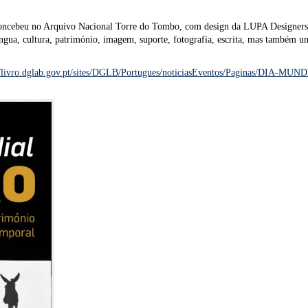
 concebeu no Arquivo Nacional Torre do Tombo, com design da LUPA Designers, 
gua, cultura, património, imagem, suporte, fotografia, escrita, mas também uma
//livro.dglab.gov.pt/sites/DGLB/Portugues/noticiasEventos/Paginas/DIA-M