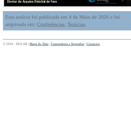
Esta notícia foi publicada em 4 de Maio de 2026 e foi
arquivada em:
Conferências
,
Notícias
.
© 2026 - DGLAB |
Mapa do Sítio
|
Comentários e Sugestões
|
Contactos