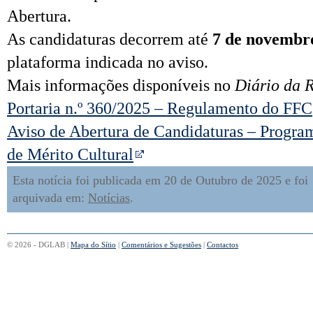
Abertura.
As candidaturas decorrem até
7 de novembr
plataforma indicada no aviso.
Mais informações disponíveis no
Diário da 
Portaria n.º 360/2025 – Regulamento do FFC
Aviso de Abertura de Candidaturas – Progra
de Mérito Cultural
Esta notícia foi publicada em 20 de Outubro de 2025 e foi
arquivada em:
Notícias
.
© 2026 - DGLAB |
Mapa do Sítio
|
Comentários e Sugestões
|
Contactos