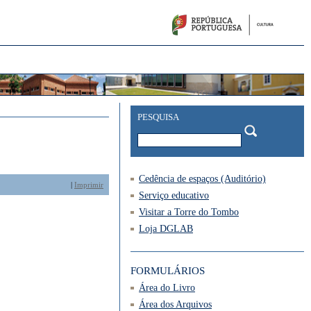
PESQUISA
Cedência de espaços (Auditório)
|
Imprimir
Serviço educativo
Visitar a Torre do Tombo
Loja DGLAB
FORMULÁRIOS
Área do Livro
Área dos Arquivos