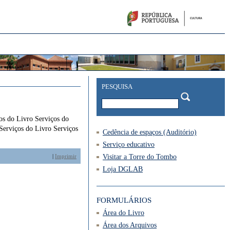
PESQUISA
os do Livro Serviços do
Serviços do Livro Serviços
Cedência de espaços (Auditório)
Serviço educativo
|
Imprimir
Visitar a Torre do Tombo
Loja DGLAB
FORMULÁRIOS
Área do Livro
Área dos Arquivos