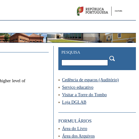
PESQUISA
Cedência de espaços (Auditório)
higher level of
Serviço educativo
Visitar a Torre do Tombo
Loja DGLAB
FORMULÁRIOS
Área do Livro
Área dos Arquivos