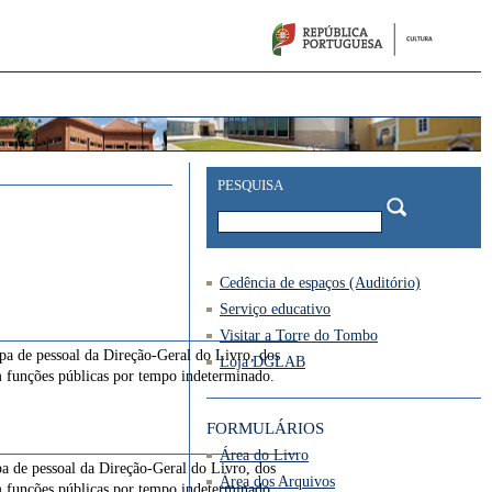
PESQUISA
Cedência de espaços (Auditório)
Serviço educativo
Visitar a Torre do Tombo
apa de pessoal da Direção-Geral do Livro, dos
Loja DGLAB
em funções públicas por tempo indeterminado.
FORMULÁRIOS
Área do Livro
pa de pessoal da Direção-Geral do Livro, dos
Área dos Arquivos
em funções públicas por tempo indeterminado.